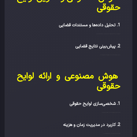
حقوقی
1. تحلیل داده‌ها و مستندات قضایی
هوش مصنوعی با توانایی در پردازش حجم زیادی از داده‌ها و مستندات قضایی، می‌تواند روند تدوین لوایح حقوقی را سرعت ببخشد. ابزارهای تحلیل متنی مبتنی بر هوش مصنوعی قادرند داده‌های پیچیده را به‌صورت خودکار بررسی و تحلیل کنند و نکات کلیدی را استخراج نمایند.
2. پیش‌بینی نتایج قضایی
الگوریتم‌های هوش مصنوعی می‌توانند بر اساس تحلیل پرونده‌های مشابه و متغیرهای متعدد، نتایج احتمالی دعاوی حقوقی را پیش‌بینی کنند. این امر به وکلا کمک می‌کند تا استراتژی‌های موثرتری را برای تدوین لوایح خود اتخاذ نمایند.
هوش مصنوعی و ارائه لوایح
حقوقی
1. شخصی‌سازی لوایح حقوقی
ابزارهای هوش مصنوعی می‌توانند با تحلیل شرایط خاص هر موکل، لوایح حقوقی را به‌صورت سفارشی‌سازی شده تدوین نمایند. این امکان باعث ارتقاء کیفیت لوایح و تضمین تطابق آن‌ها با نیازهای خاص هر پرونده می‌شود.
2. کاربرد در مدیریت زمان و هزینه
استفاده از هوش مصنوعی باعث کاهش زمان صرف شده برای جمع‌آوری اطلاعات و تهیه مستندات می‌شود و هزینه‌های مربوط به این فرآیندها را به‌طور قابل‌توجهی کاهش می‌دهد.